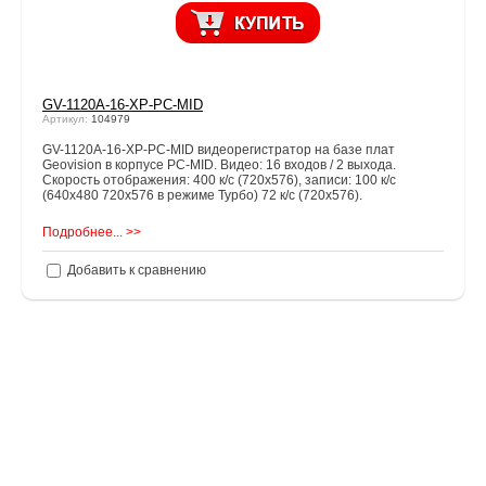
GV-1120A-16-XP-PC-MID
Артикул:
104979
GV-1120A-16-XP-PC-MID видеорегистратор на базе плат
Geovision в корпусе PC-MID. Видео: 16 входов / 2 выхода.
Скорость отображения: 400 к/с (720х576), записи: 100 к/с
(640х480 720х576 в режиме Турбо) 72 к/с (720х576).
Подробнее... >>
Добавить к сравнению