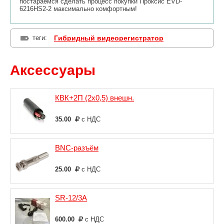
постараемся сделать процесс покупки Проксис EVD-
6216HS2-2 максимально комфортным!
теги:
Гибридный видеорегистратор
Аксессуары
КВК+2П (2х0,5) внешн.
35.00
с НДС
BNC-разъём
25.00
с НДС
SR-12/3A
600.00
с НДС