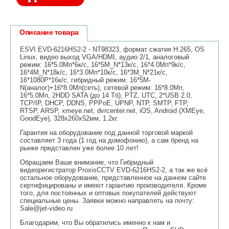
Описание товара
ESVI EVD-6216HS2-2 - NT98323, формат сжатия H.265, OS
Linux, видео выход VGA/HDMI, аудио 2/1, аналоговый
режим: 16*5.0Мп*6к/c, 16*5М_N*13к/с, 16*4.0Мп*9к/c,
16*4М_N*18к/с, 16*3.0Мп*10к/c, 16*3М_N*21к/с,
16*1080P*16к/c, гибридный режим: 16*5М-
N(аналог)+16*8.0Мп(сеть), сетевой режим: 16*8.0Мп,
16*5.0Мп, 2HDD SATA (до 14 Тб), PTZ, UTC, 2*USB 2.0,
TCP/IP, DHCP, DDNS, PPPoE, UPNP, NTP, SMTP, FTP,
RTSP, ARSP, xmeye.net, dvrcenter.net, iOS, Android (XMEye,
GoodEye), 328x260x52мм, 1.2кг.
Гарантия на оборудование под данной торговой маркой
составляет 3 года (1 год на домофонию), а сам бренд на
рынке представлен уже более 10 лет!
Обращаем Ваше внимание, что Гибридный
видеорегистратор ProxisCCTV EVD-6216HS2-2, а так же всё
остальное оборудование, представленное на данном сайте
сертифицированы и имеют гарантию производителя. Кроме
того, для постоянных и оптовых покупателей действуют
специальные цены. Заявки можно направлять на почту:
Sale@jet-video.ru
Благодарим, что Вы обратились именно к нам и