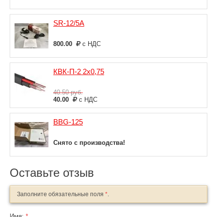
SR-12/5A
800.00
с НДС
КВК-П-2 2х0,75
40.50
руб.
40.00
с НДС
BBG-125
Снято с производства!
Оставьте отзыв
Заполните обязательные поля
*
.
Имя:
*