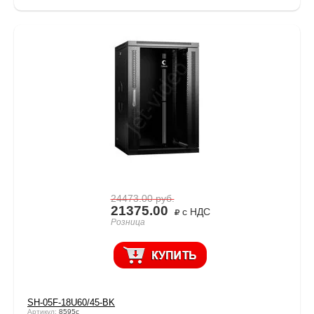
24473.00
руб.
21375.00
с НДС
Розница
SH-05F-18U60/45-BK
Артикул:
8595c