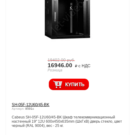
19402.00
руб.
16946.00
с НДС
Розница
SH-05F-12U60/45-BK
Артикул:
8591c
Cabeus SH-05F-12U60/45-BK Шкаф телекоммуникационный
настенный 19" 12U 600x450x635mm (ШхГхВ) дверь стекло, цвет
черный (RAL 9004), вес - 25 кг.