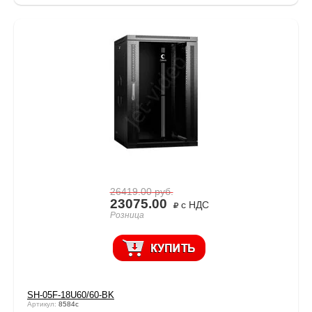
26419.00
руб.
23075.00
с НДС
Розница
SH-05F-18U60/60-BK
Артикул:
8584c