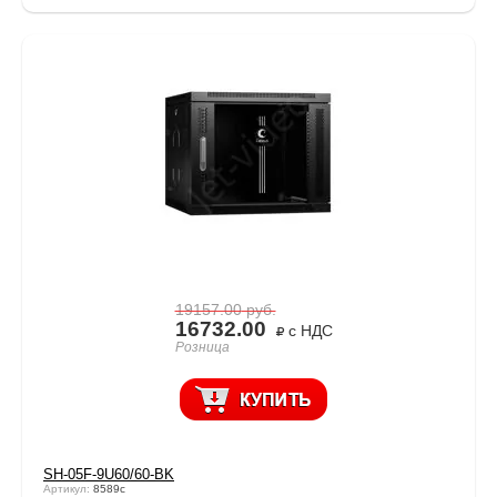
19157.00
руб.
16732.00
с НДС
Розница
SH-05F-9U60/60-BK
Артикул:
8589c