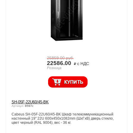
25859.00
руб.
22586.00
с НДС
Розница
SH-05F-22U60/45-BK
Артикул:
8597c
Cabeus SH-05F-22U60/45-BK Шкаф телекоммуникационный
настенный 19" 22U 600x450x1082mm (ШхГхВ) дверь стекло,
цвет черный (RAL 9004), вес - 36 кг.