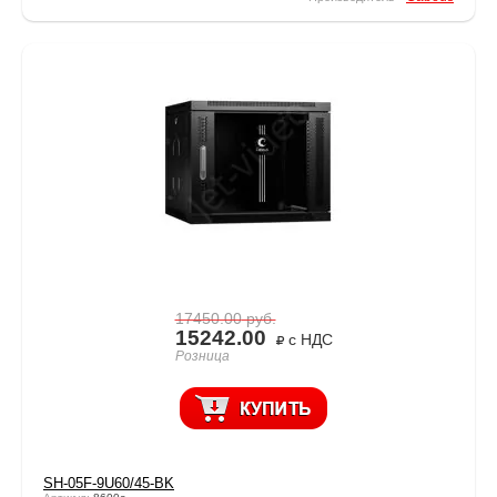
17450.00
руб.
15242.00
с НДС
Розница
SH-05F-9U60/45-BK