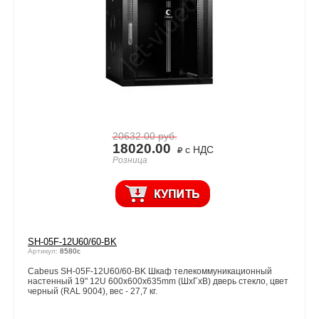
20632.00
руб.
18020.00
с НДС
Розница
SH-05F-12U60/60-BK
Артикул:
8580c
Cabeus SH-05F-12U60/60-BK Шкаф телекоммуникационный
настенный 19" 12U 600x600x635mm (ШхГхВ) дверь стекло, цвет
черный (RAL 9004), вес - 27,7 кг.