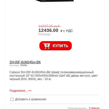
14237.00
руб.
12436.00
с НДС
Розница
SH-05F-6U60/45m-BK
Артикул:
8599c
Cabeus SH-05F-6U60/45m-BK Шкаф телекоммуникационный
настенный 19" 6U 600x450x368mm (ШхГхВ) дверь металл, цвет
черный (RAL 9004), вес - 16 кг.
Подробнее... >>
Добавить к сравнению
Cabeus
Производитель