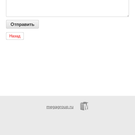
Назад
megagroup.ru