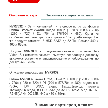
Описание товара
Технические характеристики
NVR7832
- 32 - канальный IP видеорегистратор фирмы
Dahua
. Формат сжатия видео 1080p (1920 х 1080) / 720p
(1280 х 720) / D1 (704 х 576/704 × 480). Одна из
особенностей регистратора - тревога 16входа/6выхода. Так
же следует отметить 8 HDD SATA до 32 Тб. Размер 440 х
460 х 89мм.
Покупая
NVR7832
в специализированной Компании Jet-
Video, Вы сможете заказать быструю бесплатную доставку
высококачественного лицензированного оборудования по
доступным ценам.
Описание видеокамеры
NVR7832
:
Dahua
NVR7832
имеет Н.264, Onvif 2.0, 1080p (1920 х 1080)
/ 720p (1280 х 720) / D1 (704 х 576/704 × 480), видео вых
(VGA, HDMI, BNC), аудио 1вход/1выход, тревога
16входа/6выхода, 8 HDD SATA до 32 Тб, 1eSATA до 16 Тб,,
RJ-45(LAN), DC 12В. 440 х 460 х 89мм.
Внимание партнеров, а так же