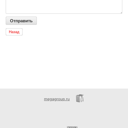
Назад
megagroup.ru