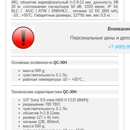
ИК), объектив вариофокальный f=2,8-12 мм, дальность ИК
20 м, соотношение сигнал/шум 50 dB, OSD меню, IP 54,
BLC / AGC / ATW / DNR/HLC , питание 12 DC (850 мА),
-10…+55°C. Габаритные размеры, 127*91 мм, вес 0,5 кг.
Внимание
Персональные цены и допо
+7 (495) 
Основные особенности
QC-30H
:
масса 500 g;
чувствительность 0.1 Лк;
рабочая температура -10 ~ +55°C.;
Технические характеристики
QC-30H
:
1/3” Sony EX-view HAD II CCD (960H);
разрешение 700 ТВЛ;
чувствительность 0.1 Лк;
объектив f=2,8-12мм;
размер 127 x 91 mm;
питание 12В, 850mA;
масса 500 g;