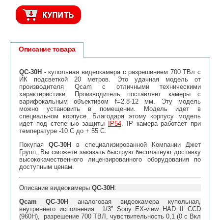
Описание товара
QC-30H -
купольная видеокамера с разрешением 700 ТВл с
ИК подсветкой 20 метров. Это удачная модель от
производителя Qcam с отличными техническими
характеристики. Производитель поставляет камеры с
варифокальным объективом f=2.8-12 мм. Эту модель
можно установить в помещении. Модель идет в
специальном корпусе. Благодаря этому корпусу модель
идет под степенью защиты
IP54
. IP камера работает при
температуре -10 C до + 55 C.
Покупая
QC-30H
в специализированной Компании Джет
Групп, Вы сможете заказать быструю бесплатную доставку
высококачественного лицензированного оборудования по
доступным ценам.
Описание видеокамеры
QC-30H
:
Qcam
QC-30H
аналоговая видеокамера купольная,
внутреннего исполнения 1/3” Sony EX-view HAD II CCD
(960H), разрешение 700 ТВЛ, чувствительность 0,1 (0 с Вкл