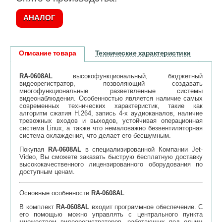
АНАЛОГ
Описание товара
Технические характеристики
RA-0608AL
высокофункциональный, бюджетный
видеорегистратор, позволяющий создавать
многофункциональные разветвленные системы
видеонаблюдения. Особенностью является наличие самых
современных технических характеристик, такие как
алгоритм сжатия H.264, запись 4-х аудиоканалов, наличие
тревожных входов и выходов, устойчивая операционная
система Linux, а также что немаловажно безвентиляторная
система охлаждения, что делает его бесшумным.
Покупая
RA-0608AL
в специализированной Компании Jet-
Video, Вы сможете заказать быструю бесплатную доставку
высококачественного лицензированного оборудования по
доступным ценам.
Основные особенности
RA-0608AL
:
В комплект
RA-0608AL
входит программное обеспечение. С
его помощью можно управлять с центрального пункта
множеством видеорегистраторов, работающих под одним