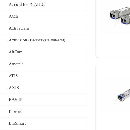
AccordTec & ATEC
ACTi
ActiveCam
Activision (Вызывные панели)
AltCam
Amatek
ATIS
AXIS
BAS-IP
Beward
BioSmart