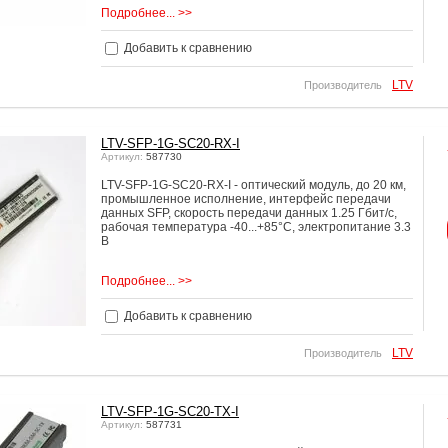
Подробнее... >>
Добавить к сравнению
LTV
Производитель
LTV-SFP-1G-SC20-RX-I
Артикул:
587730
LTV-SFP-1G-SC20-RX-I - оптический модуль, до 20 км,
промышленное исполнение, интерфейс передачи
данных SFP, cкорость передачи данных 1.25 Гбит/с,
рабочая температура -40...+85°C, электропитание 3.3
В
Подробнее... >>
Добавить к сравнению
LTV
Производитель
LTV-SFP-1G-SC20-TX-I
Артикул:
587731