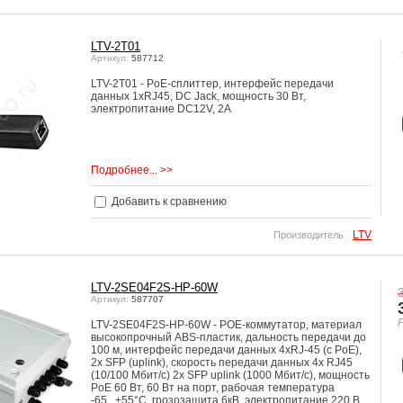
LTV-2T01
Артикул:
587712
LTV-2T01 - PoE-сплиттер, интерфейс передачи
данных 1xRJ45, DC Jack, мощность 30 Вт,
электропитание DС12V, 2А
Подробнее... >>
Добавить к сравнению
LTV
Производитель
LTV-2SE04F2S-HP-60W
Артикул:
587707
LTV-2SE04F2S-HP-60W - POE-коммутатор, материал
высокопрочный ABS-пластик, дальность передачи до
100 м, интерфейс передачи данных 4xRJ-45 (c PoE),
2x SFP (uplink), cкорость передачи данных 4x RJ45
(10/100 Мбит/с) 2x SFP uplink (1000 Мбит/с), мощность
PoE 60 Вт, 60 Вт на порт, рабочая температура
-65...+55°C, грозозащита 6кВ, электропитание 220 В