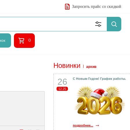
Запросить прайс со скидкой
0
нок
Новинки
архив
26
С Новым Годом! График работы.
12.25
подробнее...