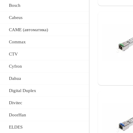
Bosch
Cabeus
CAME (автоматика)
Commax
CTV
Cyfron
Dahua
Digital Duplex
Divitec
DoorHan
ELDES