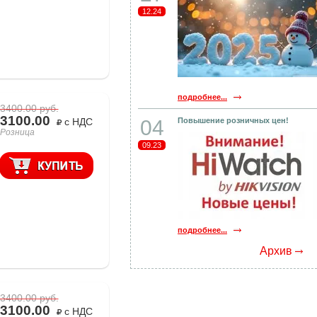
12.24
подробнее...
3400.00
руб.
3100.00
с НДС
04
Повышение розничных цен!
Розница
09.23
подробнее...
Архив
3400.00
руб.
3100.00
с НДС