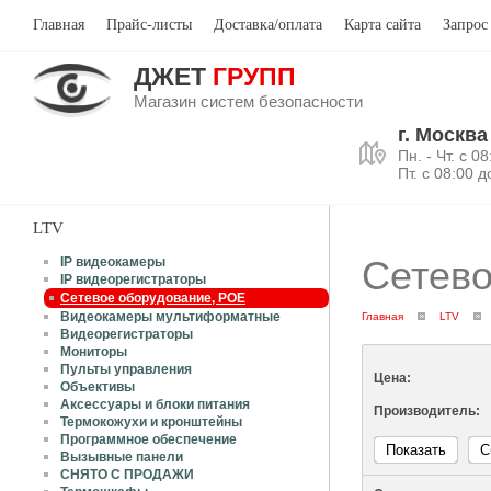
Главная
Прайс-листы
Доставка/оплата
Карта сайта
Запрос
ДЖЕТ
ГРУПП
Магазин систем безопасности
г. Москва
Пн. - Чт. с 0
Пт. с 08:00 д
LTV
Сетево
IP видеокамеры
IP видеорегистраторы
Сетевое оборудование, POE
Видеокамеры мультиформатные
Главная
LTV
Видеорегистраторы
Мониторы
Пульты управления
Цена:
Объективы
Аксессуары и блоки питания
Производитель:
Термокожухи и кронштейны
Программное обеспечение
Показать
С
Вызывные панели
СНЯТО С ПРОДАЖИ