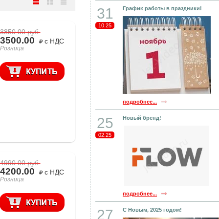
31
График работы в праздники!
10.25
3850.00
руб.
3500.00
с НДС
Розница
подробнее...
25
Новый бренд!
02.25
4990.00
руб.
4200.00
с НДС
Розница
подробнее...
27
С Новым, 2025 годом!