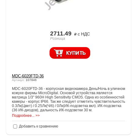
2711.49
с НДС
Розница
MDC-6020FTD-36
Артикул:
107846
MDC-6020FTD-36 - корпусная видеокамера День/Ночь в уличном
кожухе фирмы MicroDigital. Основой устройства является
матрица 1/3" 960H High Sensitivity CMOS. Одна из особенностей
камеры - корпус IP66. Так же следует отметить чувствительность
0.3Лк(Цвет) / 0.25Лк(Ч/б) / 0Лк(ИК-подсветка вкл). ИК-подсветка
(36 ИК-диодов), дальность ИК-подсветки 30 м.
Подробнее... >>
Добавить к сравнению