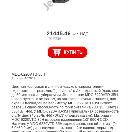
21445.46
с НДС
Розница
MDC-6220VTD-35Н
Артикул:
107837
Цветная корпусная в уличном кожухе с нагревателями
видеокамера с режимом "день/ночь" с ИК-подсветкой (дальность
до 50 метров) и с убираемым ИК-фильтром MDC-6220VTD-35H
используется, в основном, на автозаправочных станциях, для
охраны площадей по периметру. MDC-6220VTD-35H имеет
разрешающую способность по горизонтали на 700ТВЛ (Цвет) /
800ТВЛ(Ч/б). У MDC-6220VTD-35H минимальная освещённость
0.5Лк(Цвет) / 0.25Лк(Ч/б) / 0Лк(ИК-подсветка вкл). Матрица у
MDC-6220VTD-35H высокого разрешения 1/3" 960Н CCD.
Наличие у MDC-6220VTD-35H вариофакального объектива (f=
6.0~50.0 мм) даёт возможность настройки видеокамеры под