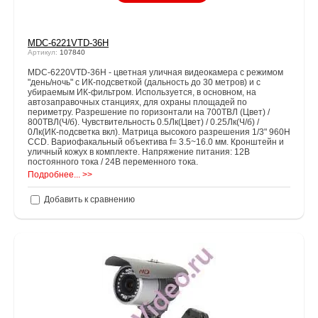
MDC-6221VTD-36Н
Артикул:
107840
MDC-6220VTD-36H - цветная уличная видеокамера с режимом
"день/ночь" с ИК-подсветкой (дальность до 30 метров) и с
убираемым ИК-фильтром. Используется, в основном, на
автозаправочных станциях, для охраны площадей по
периметру. Разрешение по горизонтали на 700ТВЛ (Цвет) /
800ТВЛ(Ч/б). Чувствительность 0.5Лк(Цвет) / 0.25Лк(Ч/б) /
0Лк(ИК-подсветка вкл). Матрица высокого разрешения 1/3" 960Н
CCD. Вариофакальный объектива f= 3.5~16.0 мм. Кронштейн и
уличный кожух в комплекте. Напряжение питания: 12В
постоянного тока / 24В переменного тока.
Подробнее... >>
Добавить к сравнению