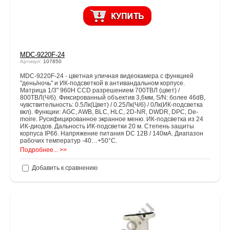
MDC-9220F-24
Артикул:
107850
MDC-9220F-24 - цветная уличная видеокамера с функцией
"день/ночь" и ИК-подсветкой в антивандальном корпусе.
Матрица 1/3" 960H CCD разрешением 700ТВЛ (цвет) /
800ТВЛ(Ч/б). Фиксированный объектив 3,6мм, S/N: более 46dB,
чувствительность: 0.5Лк(Цвет) / 0.25Лк(Ч/б) / 0Лк(ИК-подсветка
вкл). Функции: AGC, AWB, BLC, HLC, 2D-NR, DWDR, DPC, De-
moire. Русифицированное экранное меню. ИК-подсветка из 24
ИК-диодов. Дальность ИК-подсветки 20 м. Степень защиты
корпуса IP66. Напряжение питания DC 12В / 140мА. Диапазон
рабочих температур -40…+50°C.
Подробнее... >>
Добавить к сравнению