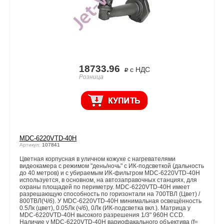
18733.96
с НДС
Розница
MDC-6220VTD-40Н
Артикул:
107841
Цветная корпусная в уличном кожухе с нагревателями
видеокамера с режимом "день/ночь" с ИК-подсветкой (дальность
до 40 метров) и с убираемым ИК-фильтром MDC-6220VTD-40H
используется, в основном, на автозаправочных станциях, для
охраны площадей по периметру. MDC-6220VTD-40H имеет
разрешающую способность по горизонтали на 700ТВЛ (Цвет) /
800ТВЛ(Ч/б). У MDC-6220VTD-40H минимальная освещённость
0.5Лк (цвет), 0.05Лк (ч/б), 0Лк (ИК-подсветка вкл.). Матрица у
MDC-6220VTD-40H высокого разрешения 1/3" 960Н CCD.
Наличие у MDC-6220VTD-40H вариофакального объектива (f=