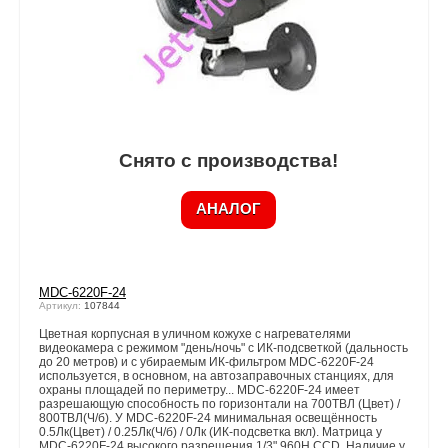
Снято с производства!
АНАЛОГ
MDC-6220F-24
Артикул:
107844
Цветная корпусная в уличном кожухе с нагревателями
видеокамера с режимом "день/ночь" с ИК-подсветкой (дальность
до 20 метров) и с убираемым ИК-фильтром MDC-6220F-24
используется, в основном, на автозаправочных станциях, для
охраны площадей по периметру... MDC-6220F-24 имеет
разрешающую способность по горизонтали на 700ТВЛ (Цвет) /
800ТВЛ(Ч/б). У MDC-6220F-24 минимальная освещённость
0.5Лк(Цвет) / 0.25Лк(Ч/б) / 0Лк (ИК-подсветка вкл). Матрица у
MDC-6220F-24 высокого разрешения 1/3" 960Н CCD. Наличие у