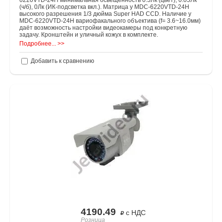
6220VTD-24H минимальная освещённость 0.5Лк (цвет), 0.05Лк
(ч/б), 0Лк (ИК-подсветка вкл.). Матрица у MDC-6220VTD-24H
высокого разрешения 1/3 дюйма Super HAD CCD. Наличие у
MDC-6220VTD-24H вариофакального объектива (f= 3.6~16.0мм)
даёт возможность настройки видеокамеры под конкретную
задачу. Кронштейн и уличный кожух в комплекте.
Подробнее... >>
Добавить к сравнению
4190.49
с НДС
Розница