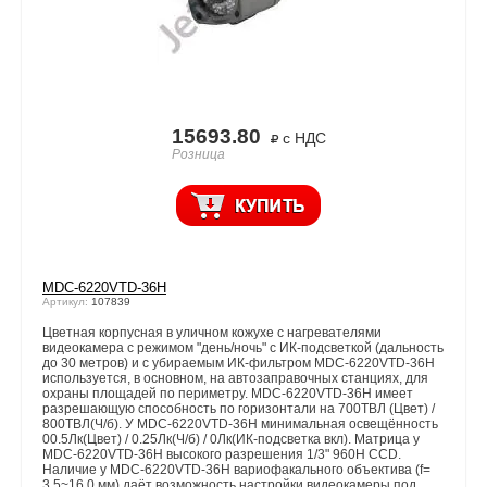
15693.80
с НДС
Розница
MDC-6220VTD-36Н
Артикул:
107839
Цветная корпусная в уличном кожухе с нагревателями
видеокамера с режимом "день/ночь" с ИК-подсветкой (дальность
до 30 метров) и с убираемым ИК-фильтром MDC-6220VTD-36H
используется, в основном, на автозаправочных станциях, для
охраны площадей по периметру. MDC-6220VTD-36H имеет
разрешающую способность по горизонтали на 700ТВЛ (Цвет) /
800ТВЛ(Ч/б). У MDC-6220VTD-36H минимальная освещённость
00.5Лк(Цвет) / 0.25Лк(Ч/б) / 0Лк(ИК-подсветка вкл). Матрица у
MDC-6220VTD-36H высокого разрешения 1/3" 960Н CCD.
Наличие у MDC-6220VTD-36H вариофакального объектива (f=
3.5~16.0 мм) даёт возможность настройки видеокамеры под