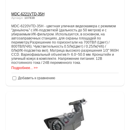
MDC-6221VTD-35Н
Артикул:
107838
MDC-6220VTD-35H - цветная уличная видеокамера с режимом
"день/ночь" с ИК-подсветкой (дальность до 50 метров) и с
убираемым ИК-фильтром. Используется, в основном, на
автозаправочных станциях, для охраны площадей по
периметру.Разрешение по горизонтали на 700ТВЛ (Цвет) /
800ТВЛ(Ч/б). Чувствительность 0.5Лк(Цвет) / 0.25Лк(Ч/б) /
0Лк(ИК-подсветка вкл). Матрица высокого разрешения 1/3" 960Н
CCD. Вариофакальный объектив f= 6.0~50.0 мм. Кронштейн и
уличный кожух в комплекте. Напряжение питания: 12В
постоянного тока / 24В переменного тока.
Подробнее... >>
Добавить к сравнению