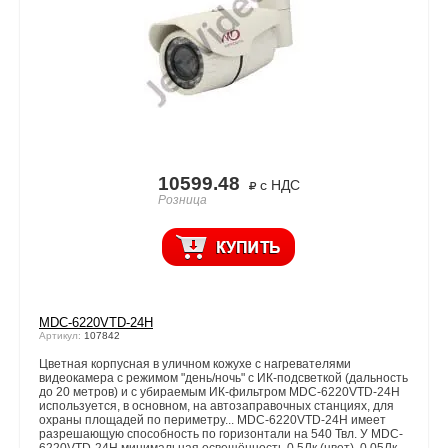
10599.48
с НДС
Розница
MDC-6220VTD-24Н
Артикул:
107842
Цветная корпусная в уличном кожухе с нагревателями
видеокамера с режимом "день/ночь" с ИК-подсветкой (дальность
до 20 метров) и с убираемым ИК-фильтром MDC-6220VTD-24H
используется, в основном, на автозаправочных станциях, для
охраны площадей по периметру... MDC-6220VTD-24H имеет
разрешающую способность по горизонтали на 540 Твл. У MDC-