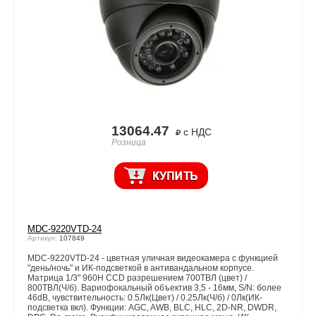
13064.47
с НДС
Розница
MDC-9220VTD-24
Артикул:
107849
MDC-9220VTD-24 - цветная уличная видеокамера с функцией
"день/ночь" и ИК-подсветкой в антивандальном корпусе.
Матрица 1/3" 960H CCD разрешением 700ТВЛ (цвет) /
800ТВЛ(Ч/б). Вариофокальный объектив 3,5 - 16мм, S/N: более
46dB, чувствительность: 0.5Лк(Цвет) / 0.25Лк(Ч/б) / 0Лк(ИК-
подсветка вкл). Функции: AGC, AWB, BLC, HLC, 2D-NR, DWDR,