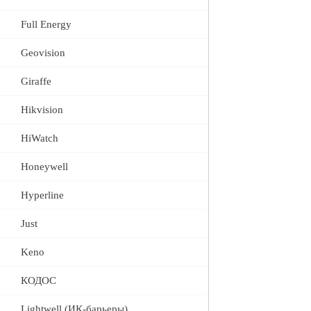
Full Energy
Geovision
Giraffe
Hikvision
HiWatch
Honeywell
Hyperline
Just
Keno
КОДОС
Lightwell (ИК-барьеры)