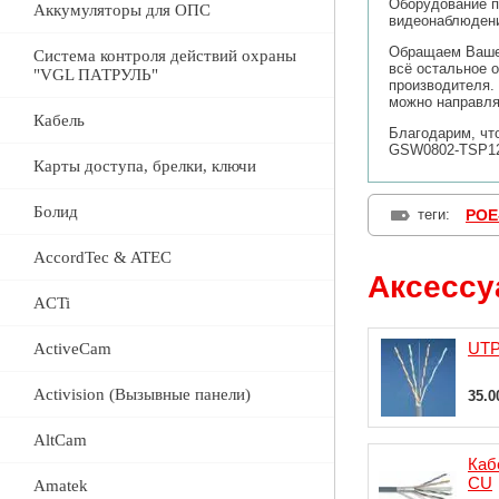
Оборудование п
Аккумуляторы для ОПС
видеонаблюдени
Обращаем Ваше 
Система контроля действий охраны
всё остальное 
"VGL ПАТРУЛЬ"
производителя.
можно направлят
Кабель
Благодарим, чт
GSW0802-TSP12
Карты доступа, брелки, ключи
Болид
теги:
POE
AccordTec & ATEC
Аксесс
ACTi
UTP
ActiveCam
Activision (Вызывные панели)
35.
AltCam
Каб
CU
Amatek