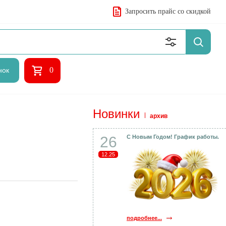
Запросить прайс со скидкой
0
нок
Новинки
архив
26
С Новым Годом! График работы.
12.25
подробнее...