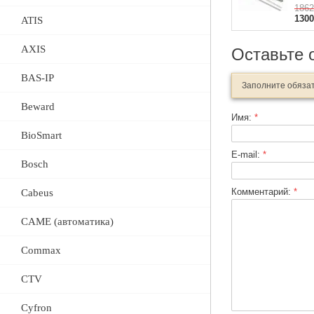
1862
130
ATIS
AXIS
Оставьте 
BAS-IP
Заполните обяза
Beward
Имя:
*
BioSmart
E-mail:
*
Bosch
Комментарий:
*
Cabeus
CAME (автоматика)
Commax
CTV
Cyfron