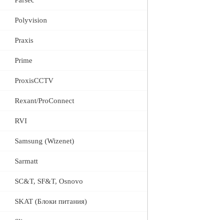
Parsec
Polyvision
Praxis
Prime
ProxisCCTV
Rexant/ProConnect
RVI
Samsung (Wizenet)
Sarmatt
SC&T, SF&T, Osnovo
SKAT (Блоки питания)