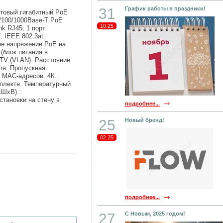
31
График работы в праздники!
товый гигабитный PoE
/100/1000Base-T PoE
10.25
nk RJ45; 1 порт
 IEEE 802.3at.
ое напряжение PoE на
(блок питания в
CTV (VLAN). Расстояние
ля. Пропускная
а MAC-адресов: 4К.
мплекте. Температурный
xШxВ) :
тановки на стену в
подробнее...
25
Новый бренд!
02.25
подробнее...
27
С Новым, 2025 годом!