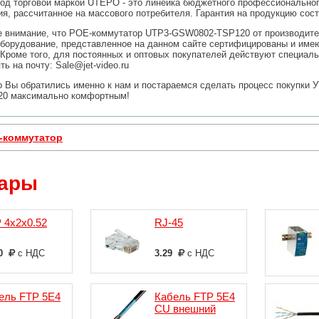
од торговой маркой UTEPO - это линейка бюджетного профессионально
я, рассчитанное на массового потребителя. Гарантия на продукцию сост
внимание, что POE-коммутатор UTP3-GSW0802-TSP120 от производите
оборудование, представленное на данном сайте сертифицированы и име
 Кроме того, для постоянных и оптовых покупателей действуют специал
ь на почту: Sale@jet-video.ru
о Вы обратились именно к нам и постараемся сделать процесс покупки
0 максимально комфортным!
-коммутатор
уары
 4х2х0.52
RJ-45
00
с НДС
3.29
с НДС
ель FTP 5E4
Кабель FTP 5E4
CU внешний