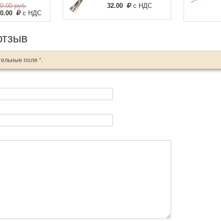
0.00
руб.
32.00
с НДС
00.00
с НДС
отзыв
тельные поля
*
.