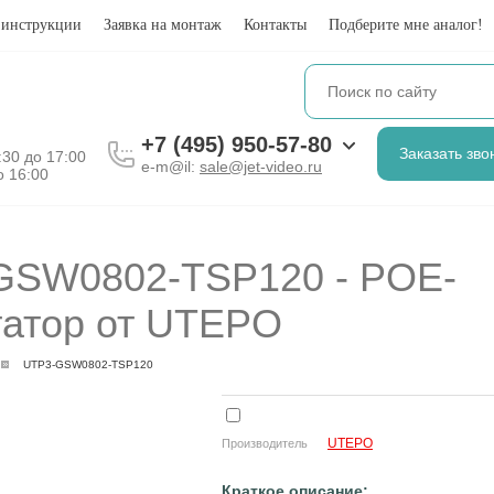
 инструкции
Заявка на монтаж
Контакты
Подберите мне аналог!
+7 (495) 950-57-80
Заказать зво
8:30 до 17:00
e-m@il:
sale@jet-video.ru
о 16:00
GSW0802-TSP120 - POE-
татор от UTEPO
UTP3-GSW0802-TSP120
UTEPO
Производитель
Краткое описание: