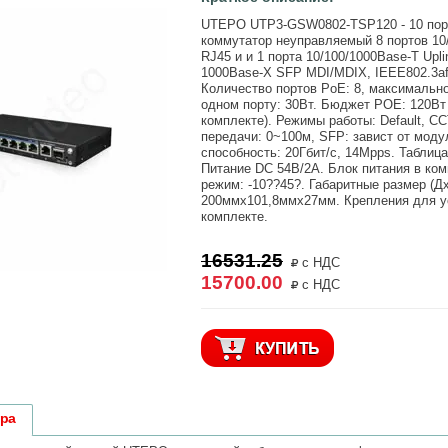
UTEPO UTP3-GSW0802-TSP120 - 10 пор
коммутатор неуправляемый 8 портов 10
RJ45 и и 1 порта 10/100/1000Base-T Upli
1000Base-X SFP MDI/MDIX, IEEE802.3af,
Количество портов PoE: 8, максимальн
одном порту: 30Вт. Бюджет РОЕ: 120Вт 
комплекте). Режимы работы: Default, C
передачи: 0~100м, SFP: завист от моду
способность: 20Гбит/с, 14Mpps. Таблиц
Питание DC 54В/2А. Блок питания в ко
режим: -10??45?. Габаритные размер (Д
200ммx101,8ммx27мм. Крепления для ус
комплекте.
16531.25
с НДС
15700.00
с НДС
ара