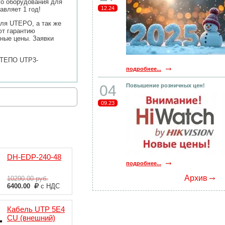
го оборудования для
12.24
авляет 1 год!
ля UTEPO, а так же
ют гарантию
ьные цены. Заявки
 УТЕПО UTP3-
подробнее...
04
Повышение розничных цен!
09.23
DH-EDP-240-48
подробнее...
Архив
10290.00
руб.
6400.00
с НДС
Кабель UTP 5E4
CU (внешний)