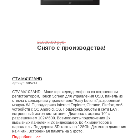
21800.00
руб.
Снято с производства!
CTV-M4102AHD
Артикул:
585241
CTV-M4102AHD - Монитор видеодомофона со встроенным
регистратором, Touch Screen для управления OSD, панель из
стекла с сенсорным управлением "Easy buttons",встроенный
модуль Wi-Fi, поддержка Internet Explorer, Chrome, Firefox; моб
устройств с ОС Android,iOS. Поддержка работы в сети LAN,
встроенный источник питания. Диагональ экрана 10" с
разрешением 1024*600. Возможность подключения 2х
вызывных панелей и 2х видеокамер. До 4х мониторов в
параллель. Поддержка SD-карты на 128Gb. Детектор движения
на 4 кан. Встроенная память на 5 фото.
Подробнее... >>