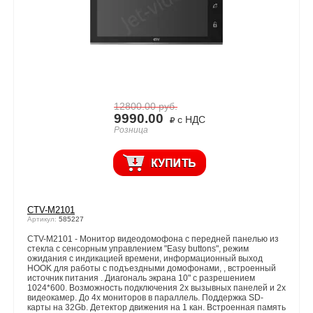
12800.00
руб.
9990.00
с НДС
Розница
CTV-M2101
Артикул:
585227
CTV-M2101 - Монитор видеодомофона с передней панелью из
стекла с сенсорным управлением "Easy buttons", режим
ожидания с индикацией времени, информационный выход
HOOK для работы с подъездными домофонами, , встроенный
источник питания . Диагональ экрана 10" с разрешением
1024*600. Возможность подключения 2х вызывных панелей и 2х
видеокамер. До 4х мониторов в параллель. Поддержка SD-
карты на 32Gb. Детектор движения на 1 кан. Встроенная память