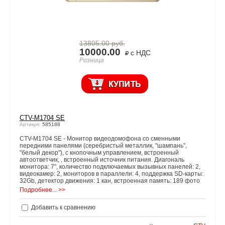
13805.00
руб.
10000.00
с НДС
Розница
CTV-M1704 SE
Артикул:
585188
CTV-M1704 SE - Монитор видеодомофона со сменными
передними панелями (серебристый металлик, "шампань",
"белый декор"), с кнопочным управлением, встроенный
автоответчик, , встроенный источник питания. Диагональ
монитора: 7", количество подключаемых вызывных панелей: 2,
видеокамер: 2, мониторов в параллели: 4, поддержка SD-карты:
32Gb, детектор движения: 1 кан, встроенная память: 189 фото
Подробнее... >>
Добавить к сравнению