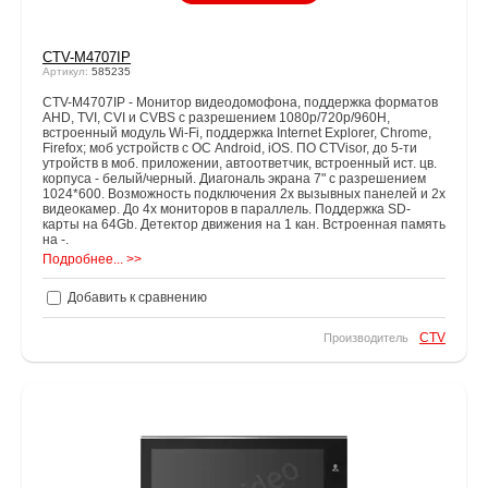
CTV-M4707IP
Артикул:
585235
CTV-M4707IP - Монитор видеодомофона, поддержка форматов
AHD, TVI, CVI и CVBS с разрешением 1080p/720p/960H,
встроенный модуль Wi-Fi, поддержка Internet Explorer, Chrome,
Firefox; моб устройств с ОС Android, iOS. ПО CTVisor, до 5-ти
утройств в моб. приложении, автоответчик, встроенный ист. цв.
корпуса - белый/черный. Диагональ экрана 7" с разрешением
1024*600. Возможность подключения 2х вызывных панелей и 2х
видеокамер. До 4х мониторов в параллель. Поддержка SD-
карты на 64Gb. Детектор движения на 1 кан. Встроенная память
на -.
Подробнее... >>
Добавить к сравнению
CTV
Производитель