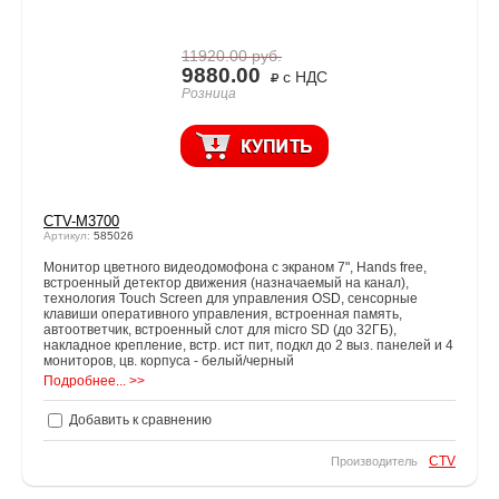
11920.00
руб.
9880.00
с НДС
Розница
CTV-M3700
Артикул:
585026
Монитор цветного видеодомофона с экраном 7", Hands free,
встроенный детектор движения (назначаемый на канал),
технология Touch Screen для управления OSD, сенсорные
клавиши оперативного управления, встроенная память,
автоответчик, встроенный слот для micro SD (до 32ГБ),
накладное крепление, встр. ист пит, подкл до 2 выз. панелей и 4
мониторов, цв. корпуса - белый/черный
Подробнее... >>
Добавить к сравнению
CTV
Производитель