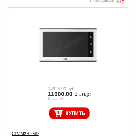
CTV
Производитель
14625.00
руб.
11000.00
с НДС
Розница
CTV-M2702MD