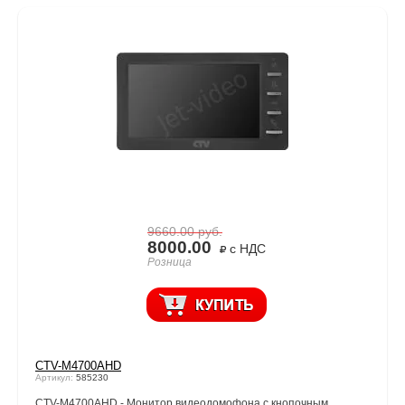
9660.00
руб.
8000.00
с НДС
Розница
CTV-M4700AHD
Артикул:
585230
CTV-M4700AHD - Монитор видеодомофона с кнопочным