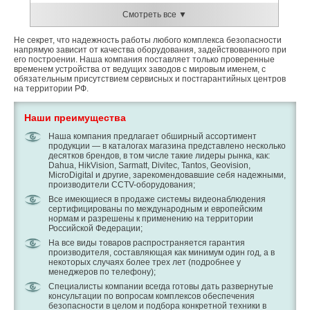
Смотреть все ▼
Не секрет, что надежность работы любого комплекса безопасности
напрямую зависит от качества оборудования, задействованного при
его построении. Наша компания поставляет только проверенные
временем устройства от ведущих заводов с мировым именем, с
обязательным присутствием сервисных и постгарантийных центров
на территории РФ.
Наши преимущества
Наша компания предлагает обширный ассортимент
продукции — в каталогах магазина представлено несколько
десятков брендов, в том числе такие лидеры рынка, как:
Dahua, HikVision, Sarmatt, Divitec, Tantos, Geovision,
MicroDigital и другие, зарекомендовавшие себя надежными,
производители CCTV-оборудования;
Все имеющиеся в продаже системы видеонаблюдения
сертифицированы по международным и европейским
нормам и разрешены к применению на территории
Российской Федерации;
На все виды товаров распространяется гарантия
производителя, составляющая как минимум один год, а в
некоторых случаях более трех лет (подробнее у
менеджеров по телефону);
Специалисты компании всегда готовы дать развернутые
консультации по вопросам комплексов обеспечения
безопасности в целом и подбора конкретной техники в