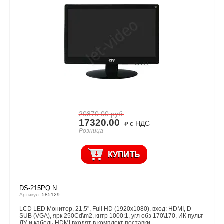
20870.00
руб.
17320.00
с НДС
Розница
DS-215PQ N
Артикул:
585129
LCD LED Монитор, 21,5", Full HD (1920x1080), вход: HDMI, D-
SUB (VGA), ярк 250Cd\m2, кнтр 1000:1, угл обз 170\170, ИК пульт
ДУ и кабель HDMI входят в комплект поставки