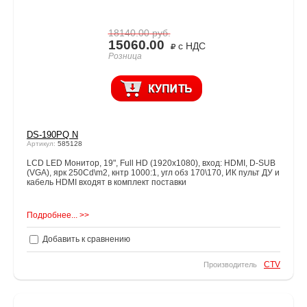
18140.00
руб.
15060.00
с НДС
Розница
DS-190PQ N
Артикул:
585128
LCD LED Монитор, 19", Full HD (1920x1080), вход: HDMI, D-SUB
(VGA), ярк 250Cd\m2, кнтр 1000:1, угл обз 170\170, ИК пульт ДУ и
кабель HDMI входят в комплект поставки
Подробнее... >>
Добавить к сравнению
CTV
Производитель