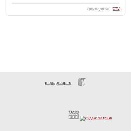
CTV
Производитель
megagroup.ru