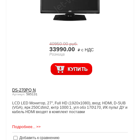
40950.00
руб.
33990.00
с НДС
Розница
DS-270PQ N
Артикул:
585131
LCD LED Монитор, 27", Full HD (1920x1080), вход: HDMI, D-SUB
(VGA), ярк 250Cd\m2, кнтр 1000:1, угл обз 170\170, ИК пульт ДУ и
кабель HDMI входят в комплект поставки
Подробнее... >>
Добавить к сравнению